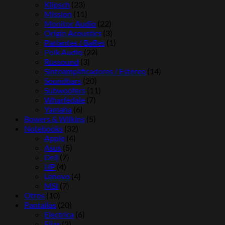
Klipsch
(23)
Mission
(11)
Monitor Audio
(22)
Origin Acoustics
(3)
Parlantes / Bafles
(1)
Polk Audio
(22)
Russound
(3)
Sintoamplificadores / Estereo
(14)
Soundbars
(20)
Subwoofers
(11)
Wharfedale
(7)
Yamaha
(6)
Bowers & Wilkins
(5)
Notebooks
(32)
Apple
(4)
Asus
(5)
Dell
(7)
HP
(4)
Lenovo
(4)
MSI
(7)
Otros
(10)
Pantallas
(20)
Electrica
(6)
Fijas
(2)