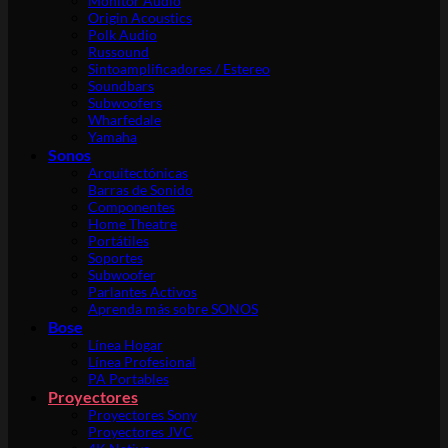
Monitor Audio
Origin Acoustics
Polk Audio
Russound
Sintoamplificadores / Estereo
Soundbars
Subwoofers
Wharfedale
Yamaha
Sonos
Arquitectónicas
Barras de Sonido
Componentes
Home Theatre
Portátiles
Soportes
Subwoofer
Parlantes Activos
Aprenda más sobre SONOS
Bose
Línea Hogar
Línea Profesional
PA Portables
Proyectores
Proyectores Sony
Proyectores JVC