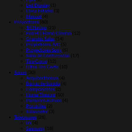
Led Display
(1)
Línea Estadio
(3)
Manual
(4)
Proyectores
(80)
4K Nativo
(21)
Full HD Home Cinema
(12)
Grandes Salas
(14)
Proyectores JVC
(5)
Proyectores Sony
(5)
Salas de Conferencias
(17)
Tiro Corto
(12)
Ultra Tiro Corto
(10)
Sonos
(30)
Arquitectónicas
(4)
Barras de Sonido
(4)
Componentes
(2)
Home Theatre
(10)
Parlantes Activos
(4)
Portatiles
(2)
Subwoofer
(3)
Televisores
(28)
LG
(4)
Samsung
(18)