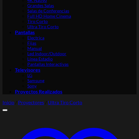
4K Nativo
Grandes Salas
Salas de Conferencias
Full HD Home Cinema
Tiro Corto
Ultra Tiro Corto
Pantallas
Electrica
Fijas
Manual
Led Indoor/Outdoor
Línea Estadio
Pantallas Interactivas
Televisores
LG
Samsung
Sony
Proyectos Realizados
Inicio
/
Proyectores
/
Ultra Tiro Corto