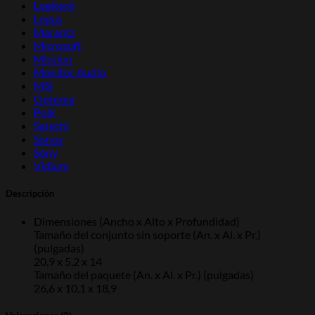
Logitech
Logus
Marantz
Microsoft
Mission
Monitor Audio
MSI
Optoma
Polk
Satechi
Sonos
Sony
Vidium
Descripción
Dimensiones (Ancho x Alto x Profundidad)
Tamaño del conjunto sin soporte (An. x Al. x Pr.)
(pulgadas)
20,9 x 5,2 x 14
Tamaño del paquete (An. x Al. x Pr.) (pulgadas)
26,6 x 10,1 x 18,9