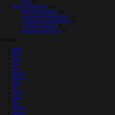
Sony
(6)
Video Colaboración
(14)
Altavoces de oficina
(4)
Auriculares Profesionales
(1)
Cámaras para Conferencias
(2)
Cámaras para Salas
(2)
Pantallas Interactivas
(5)
MARCAS
Apple
Asus
Bose
Dali
Dell
Denon
Flexson
Heos
HP
IEAST
Jabra
JBL
Klipsch
Lenovo