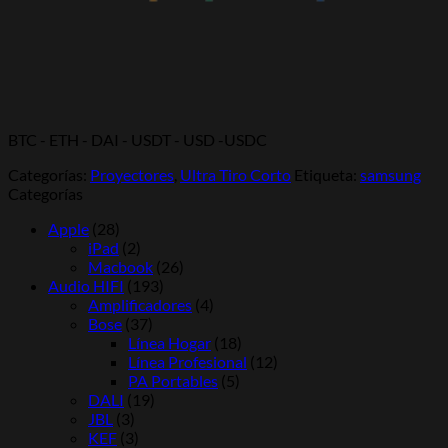
BTC - ETH - DAI - USDT - USD -USDC
Categorías:
Proyectores
,
Ultra Tiro Corto
Etiqueta:
samsung
Categorías
Apple
(28)
iPad
(2)
Macbook
(26)
Audio HIFI
(193)
Amplificadores
(4)
Bose
(37)
Línea Hogar
(18)
Línea Profesional
(12)
PA Portables
(5)
DALI
(19)
JBL
(3)
KEF
(3)