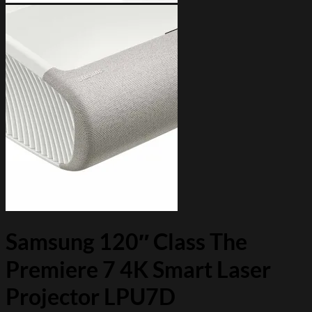
Samsung 120″ Class The
Premiere 7 4K Smart Laser
Projector LPU7D