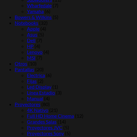
Wharfedale
(7)
Yamaha
(6)
Bowers & Wilkins
(5)
Notebooks
(32)
Apple
(4)
Asus
(5)
Dell
(7)
HP
(4)
Lenovo
(4)
MSI
(7)
Otros
(10)
Pantallas
(20)
Electrica
(6)
Fijas
(2)
Led Display
(1)
Línea Estadio
(3)
Manual
(4)
Proyectores
(80)
4K Nativo
(21)
Full HD Home Cinema
(12)
Grandes Salas
(14)
Proyectores JVC
(5)
Proyectores Sony
(5)