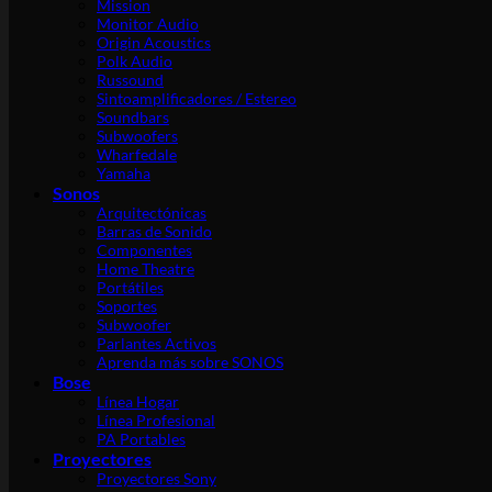
Mission
Monitor Audio
Origin Acoustics
Polk Audio
Russound
Sintoamplificadores / Estereo
Soundbars
Subwoofers
Wharfedale
Yamaha
Sonos
Arquitectónicas
Barras de Sonido
Componentes
Home Theatre
Portátiles
Soportes
Subwoofer
Parlantes Activos
Aprenda más sobre SONOS
Bose
Línea Hogar
Línea Profesional
PA Portables
Proyectores
Proyectores Sony