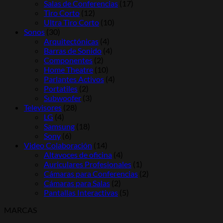
Salas de Conferencias
(17)
Tiro Corto
(12)
Ultra Tiro Corto
(10)
Sonos
(30)
Arquitectónicas
(4)
Barras de Sonido
(4)
Componentes
(2)
Home Theatre
(10)
Parlantes Activos
(4)
Portatiles
(2)
Subwoofer
(3)
Televisores
(28)
LG
(4)
Samsung
(18)
Sony
(6)
Video Colaboración
(14)
Altavoces de oficina
(4)
Auriculares Profesionales
(1)
Cámaras para Conferencias
(2)
Cámaras para Salas
(2)
Pantallas Interactivas
(5)
MARCAS