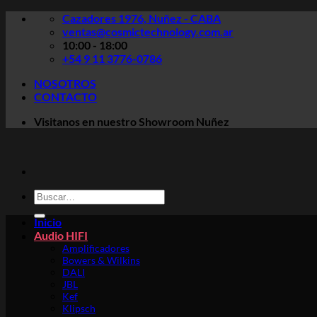
Saltar
Cazadores 1976, Nuñez - CABA
al
ventas@cosmictechnology.com.ar
contenido
10:00 - 18:00
+54 9 11 3776-0786
NOSOTROS
CONTACTO
Visitanos en nuestro Showroom Nuñez
Buscar
por:
Inicio
Audio HIFI
Amplificadores
Bowers & Wilkins
DALI
JBL
Kef
Klipsch