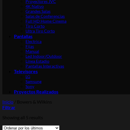
Proyectores JVC
4K Nativo
Grandes Salas
Salas de Conferencias
Full HD Home Cinema
Tiro Corto
Ultra Tiro Corto
Pantallas
Electrica
Fijas
Manual
Led Indoor/Outdoor
Línea Estadio
Pantallas Interactivas
Televisores
LG
Samsung
Sony
Proyectos Realizados
Inicio
/
Bowers & Wilkins
Filtrar
Showing all 5 results