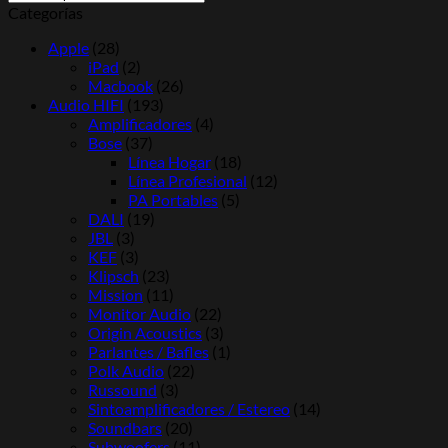
Categorías
Apple
(28)
iPad
(2)
Macbook
(26)
Audio HIFI
(193)
Amplificadores
(4)
Bose
(37)
Línea Hogar
(18)
Línea Profesional
(12)
PA Portables
(5)
DALI
(19)
JBL
(3)
KEF
(3)
Klipsch
(23)
Mission
(11)
Monitor Audio
(22)
Origin Acoustics
(3)
Parlantes / Bafles
(1)
Polk Audio
(22)
Russound
(3)
Sintoamplificadores / Estereo
(14)
Soundbars
(20)
Subwoofers
(11)