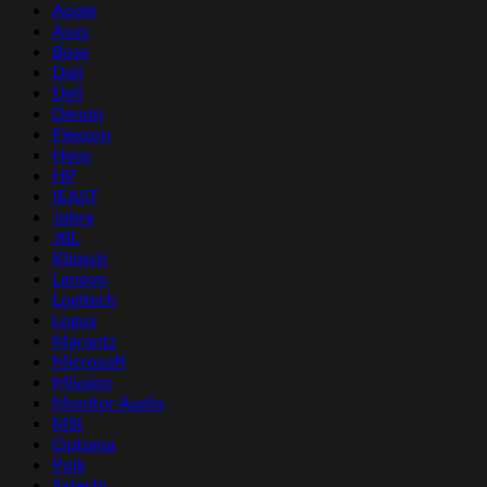
Apple
Asus
Bose
Dali
Dell
Denon
Flexson
Heos
HP
IEAST
Jabra
JBL
Klipsch
Lenovo
Logitech
Logus
Marantz
Microsoft
Mission
Monitor Audio
MSI
Optoma
Polk
Satechi