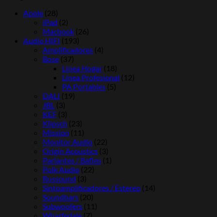
Apple
(28)
iPad
(2)
Macbook
(26)
Audio HIFI
(193)
Amplificadores
(4)
Bose
(37)
Línea Hogar
(18)
Línea Profesional
(12)
PA Portables
(5)
DALI
(19)
JBL
(3)
KEF
(3)
Klipsch
(23)
Mission
(11)
Monitor Audio
(22)
Origin Acoustics
(3)
Parlantes / Bafles
(1)
Polk Audio
(22)
Russound
(3)
Sintoamplificadores / Estereo
(14)
Soundbars
(20)
Subwoofers
(11)
Wharfedale
(7)