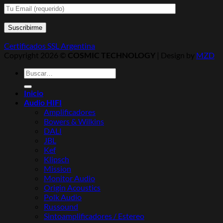
Certificados SSL Argentina
Copyright 2026 ©
COSMIC TECHNOLOGY
| Design by
MZD
Buscar
por:
Inicio
Audio HIFI
Amplificadores
Bowers & Wilkins
DALI
JBL
Kef
Klipsch
Mission
Monitor Audio
Origin Acoustics
Polk Audio
Russound
Sintoamplificadores / Estereo