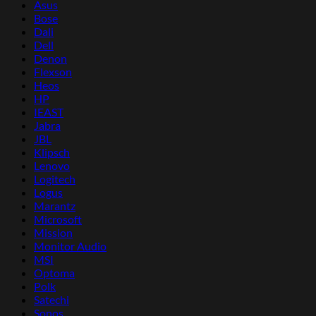
Asus
Bose
Dali
Dell
Denon
Flexson
Heos
HP
IEAST
Jabra
JBL
Klipsch
Lenovo
Logitech
Logus
Marantz
Microsoft
Mission
Monitor Audio
MSI
Optoma
Polk
Satechi
Sonos