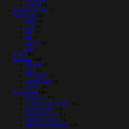
Yamaha
(6)
Bowers & Wilkins
(5)
Notebooks
(32)
Apple
(4)
Asus
(5)
Dell
(7)
HP
(4)
Lenovo
(4)
MSI
(7)
Otros
(10)
Pantallas
(20)
Electrica
(6)
Fijas
(2)
Led Display
(1)
Línea Estadio
(3)
Manual
(4)
Proyectores
(80)
4K Nativo
(21)
Full HD Home Cinema
(12)
Grandes Salas
(14)
Proyectores JVC
(5)
Proyectores Sony
(5)
Salas de Conferencias
(17)