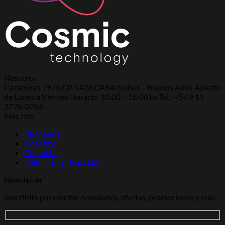
Nosotros
Cazadores 1976 CP. 1428 CABA Nuñez – Buenos Aires Abierto
de Lunes a Viernes Horario: 10:00 – 18:00 hs Tel.: +54 9 11
3776-0786
Más Info
Mi Cuenta
Nosotros
Contacto
Política de privacidad
Newsletter
Suscribite para recibir novedades, ofertas, promociones y más.