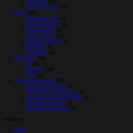
Tiro Corto
(12)
Ultra Tiro Corto
(10)
Sonos
(30)
Arquitectónicas
(4)
Barras de Sonido
(4)
Componentes
(2)
Home Theatre
(10)
Parlantes Activos
(4)
Portatiles
(2)
Subwoofer
(3)
Televisores
(28)
LG
(4)
Samsung
(18)
Sony
(6)
Video Colaboración
(14)
Altavoces de oficina
(4)
Auriculares Profesionales
(1)
Cámaras para Conferencias
(2)
Cámaras para Salas
(2)
Pantallas Interactivas
(5)
MARCAS
Apple