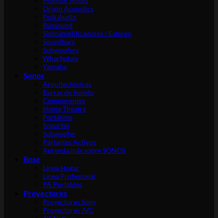
Monitor Audio
Origin Acoustics
Polk Audio
Russound
Sintoamplificadores / Estereo
Soundbars
Subwoofers
Wharfedale
Yamaha
Sonos
Arquitectónicas
Barras de Sonido
Componentes
Home Theatre
Portátiles
Soportes
Subwoofer
Parlantes Activos
Aprenda más sobre SONOS
Bose
Línea Hogar
Línea Profesional
PA Portables
Proyectores
Proyectores Sony
Proyectores JVC