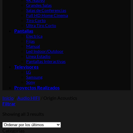
4K Nativo
Grandes Salas
Salas de Conferencias
Full HD Home Cinema
Tiro Corto
Ultra Tiro Corto
Pantallas
Electrica
Fijas
Manual
Led Indoor/Outdoor
Línea Estadio
Pantallas Interactivas
Televisores
LG
Samsung
Sony
Proyectos Realizados
Inicio
/
Audio HIFI
/
Origin Acoustics
Filtrar
Showing all 3 results
Categorías