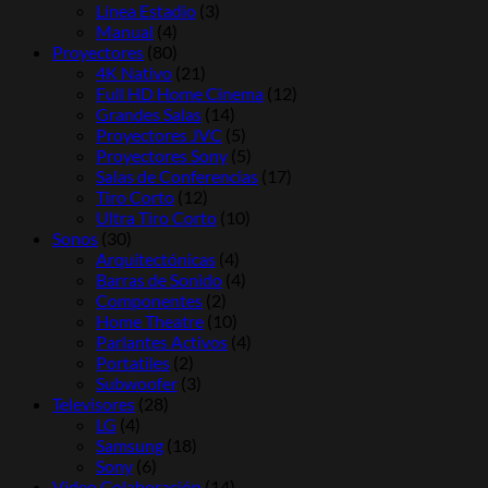
Línea Estadio
(3)
Manual
(4)
Proyectores
(80)
4K Nativo
(21)
Full HD Home Cinema
(12)
Grandes Salas
(14)
Proyectores JVC
(5)
Proyectores Sony
(5)
Salas de Conferencias
(17)
Tiro Corto
(12)
Ultra Tiro Corto
(10)
Sonos
(30)
Arquitectónicas
(4)
Barras de Sonido
(4)
Componentes
(2)
Home Theatre
(10)
Parlantes Activos
(4)
Portatiles
(2)
Subwoofer
(3)
Televisores
(28)
LG
(4)
Samsung
(18)
Sony
(6)
Video Colaboración
(14)