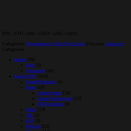
BTC - ETH - DAI - USDT - USD -USDC
Categorías:
Proyectores
,
Ultra Tiro Corto
Etiqueta:
samsung
Categorías
Apple
(28)
iPad
(2)
Macbook
(26)
Audio HIFI
(193)
Amplificadores
(4)
Bose
(37)
Línea Hogar
(18)
Línea Profesional
(12)
PA Portables
(5)
DALI
(19)
JBL
(3)
KEF
(3)
Klipsch
(23)