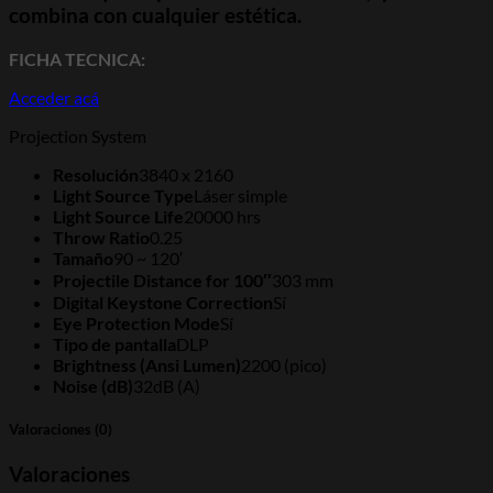
combina con cualquier estética.
FICHA TECNICA:
Acceder acá
Projection System
Resolución
3840 x 2160
Light Source Type
Láser simple
Light Source Life
20000 hrs
Throw Ratio
0.25
Tamaño
90 ~ 120′
Projectile Distance for 100″
303 mm
Digital Keystone Correction
Sí
Eye Protection Mode
Sí
Tipo de pantalla
DLP
Brightness (Ansi Lumen)
2200 (pico)
Noise (dB)
32dB (A)
Valoraciones (0)
Valoraciones