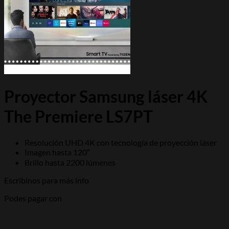
Proyector Samsung láser 4K
The Premiere LS7PT
Resolución UHD 4K con tecnología de proyección láser
Imagen hasta 120″
Brillo hasta 2200 lúmenes
Escribinos para más info
Podes pagar con