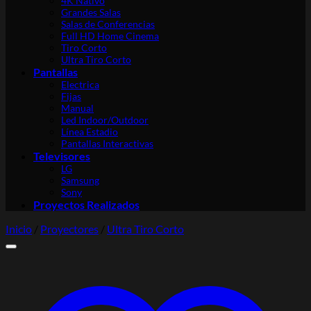
4K Nativo
Grandes Salas
Salas de Conferencias
Full HD Home Cinema
Tiro Corto
Ultra Tiro Corto
Pantallas
Electrica
Fijas
Manual
Led Indoor/Outdoor
Línea Estadio
Pantallas Interactivas
Televisores
LG
Samsung
Sony
Proyectos Realizados
Inicio
/
Proyectores
/
Ultra Tiro Corto