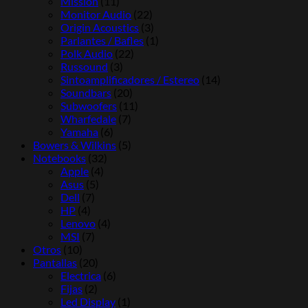
Mission
(11)
Monitor Audio
(22)
Origin Acoustics
(3)
Parlantes / Bafles
(1)
Polk Audio
(22)
Russound
(3)
Sintoamplificadores / Estereo
(14)
Soundbars
(20)
Subwoofers
(11)
Wharfedale
(7)
Yamaha
(6)
Bowers & Wilkins
(5)
Notebooks
(32)
Apple
(4)
Asus
(5)
Dell
(7)
HP
(4)
Lenovo
(4)
MSI
(7)
Otros
(10)
Pantallas
(20)
Electrica
(6)
Fijas
(2)
Led Display
(1)