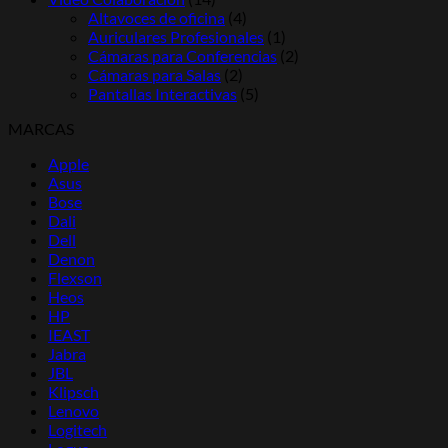
Altavoces de oficina
(4)
Auriculares Profesionales
(1)
Cámaras para Conferencias
(2)
Cámaras para Salas
(2)
Pantallas Interactivas
(5)
MARCAS
Apple
Asus
Bose
Dali
Dell
Denon
Flexson
Heos
HP
IEAST
Jabra
JBL
Klipsch
Lenovo
Logitech