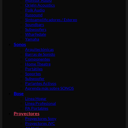
Monitor Audio
Origin Acoustics
Polk Audio
Russound
Sintoamplificadores / Estereo
Soundbars
Subwoofers
Wharfedale
Yamaha
Sonos
Arquitectónicas
Barras de Sonido
Componentes
Home Theatre
Portátiles
Soportes
Subwoofer
Parlantes Activos
Aprenda más sobre SONOS
Bose
Línea Hogar
Línea Profesional
PA Portables
Proyectores
Proyectores Sony
Proyectores JVC