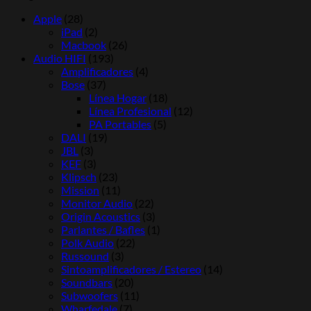
Apple
(28)
iPad
(2)
Macbook
(26)
Audio HIFI
(193)
Amplificadores
(4)
Bose
(37)
Línea Hogar
(18)
Línea Profesional
(12)
PA Portables
(5)
DALI
(19)
JBL
(3)
KEF
(3)
Klipsch
(23)
Mission
(11)
Monitor Audio
(22)
Origin Acoustics
(3)
Parlantes / Bafles
(1)
Polk Audio
(22)
Russound
(3)
Sintoamplificadores / Estereo
(14)
Soundbars
(20)
Subwoofers
(11)
Wharfedale
(7)