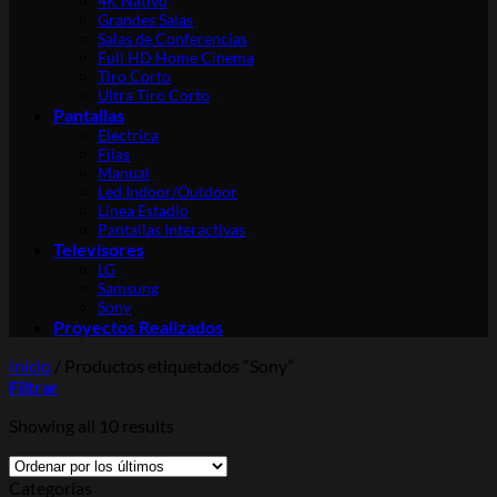
4K Nativo
Grandes Salas
Salas de Conferencias
Full HD Home Cinema
Tiro Corto
Ultra Tiro Corto
Pantallas
Electrica
Fijas
Manual
Led Indoor/Outdoor
Línea Estadio
Pantallas Interactivas
Televisores
LG
Samsung
Sony
Proyectos Realizados
Inicio
/
Productos etiquetados “Sony”
Filtrar
Showing all 10 results
Categorías