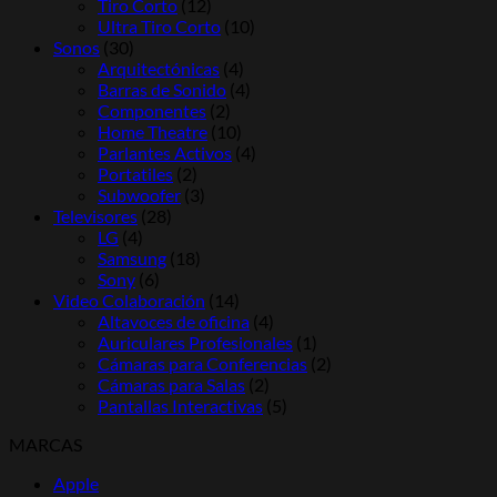
Tiro Corto
(12)
Ultra Tiro Corto
(10)
Sonos
(30)
Arquitectónicas
(4)
Barras de Sonido
(4)
Componentes
(2)
Home Theatre
(10)
Parlantes Activos
(4)
Portatiles
(2)
Subwoofer
(3)
Televisores
(28)
LG
(4)
Samsung
(18)
Sony
(6)
Video Colaboración
(14)
Altavoces de oficina
(4)
Auriculares Profesionales
(1)
Cámaras para Conferencias
(2)
Cámaras para Salas
(2)
Pantallas Interactivas
(5)
MARCAS
Apple