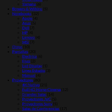
Yamaha
(6)
Bowers & Wilkins
(5)
Notebooks
(32)
Apple
(4)
Asus
(5)
Dell
(7)
HP
(4)
Lenovo
(4)
MSI
(7)
Otros
(10)
Pantallas
(20)
Electrica
(6)
Fijas
(2)
Led Display
(1)
Línea Estadio
(3)
Manual
(4)
Proyectores
(80)
4K Nativo
(21)
Full HD Home Cinema
(12)
Grandes Salas
(14)
Proyectores JVC
(5)
Proyectores Sony
(5)
Salas de Conferencias
(17)