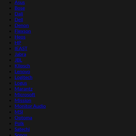
Asus
Bose
Dali
Dell
Denon
Flexson
Heos
HP
IEAST
Jabra
JBL
Klipsch
Lenovo
Logitech
Logus
Marantz
Microsoft
Mission
Monitor Audio
MSI
Optoma
Polk
Satechi
Sonos