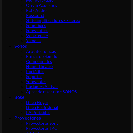
Monitor Audio
Origin Acoustics
Polk Audio
Russound
Sintoamplificadores / Estereo
Soundbars
Subwoofers
Wharfedale
Yamaha
Sonos
Arquitectónicas
Barras de Sonido
Componentes
Home Theatre
Portátiles
Soportes
Subwoofer
Parlantes Activos
Aprenda más sobre SONOS
Bose
Línea Hogar
Línea Profesional
PA Portables
Proyectores
Proyectores Sony
Proyectores JVC