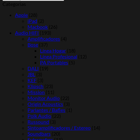
Categorías
Apple
(28)
iPad
(2)
Macbook
(26)
Audio HIFI
(193)
Amplificadores
(4)
Bose
(37)
Línea Hogar
(18)
Línea Profesional
(12)
PA Portables
(5)
DALI
(19)
JBL
(3)
KEF
(3)
Klipsch
(23)
Mission
(11)
Monitor Audio
(22)
Origin Acoustics
(3)
Parlantes / Bafles
(1)
Polk Audio
(22)
Russound
(3)
Sintoamplificadores / Estereo
(14)
Soundbars
(20)
Subwoofers
(11)