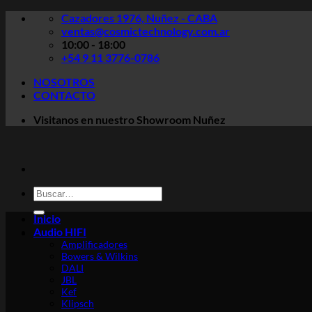
Saltar
Cazadores 1976, Nuñez - CABA
al
ventas@cosmictechnology.com.ar
contenido
10:00 - 18:00
+54 9 11 3776-0786
NOSOTROS
CONTACTO
Visitanos en nuestro Showroom Nuñez
Buscar
por:
Inicio
Audio HIFI
Amplificadores
Bowers & Wilkins
DALI
JBL
Kef
Klipsch