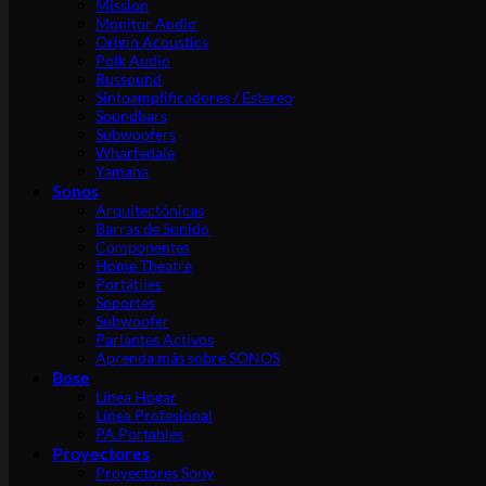
Mission
Monitor Audio
Origin Acoustics
Polk Audio
Russound
Sintoamplificadores / Estereo
Soundbars
Subwoofers
Wharfedale
Yamaha
Sonos
Arquitectónicas
Barras de Sonido
Componentes
Home Theatre
Portátiles
Soportes
Subwoofer
Parlantes Activos
Aprenda más sobre SONOS
Bose
Línea Hogar
Línea Profesional
PA Portables
Proyectores
Proyectores Sony