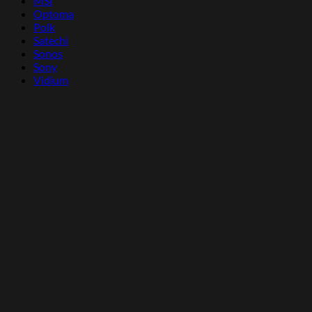
MSI
Optoma
Polk
Satechi
Sonos
Sony
Vidium