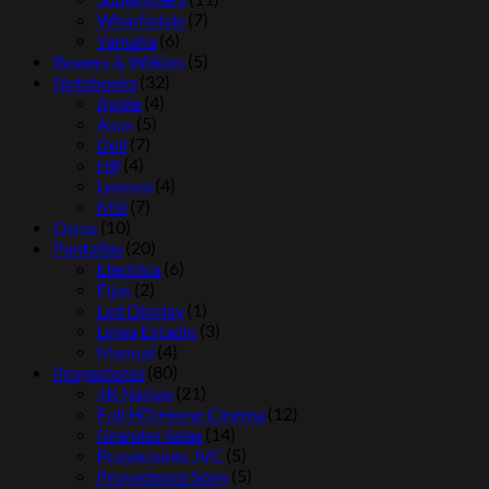
Wharfedale
(7)
Yamaha
(6)
Bowers & Wilkins
(5)
Notebooks
(32)
Apple
(4)
Asus
(5)
Dell
(7)
HP
(4)
Lenovo
(4)
MSI
(7)
Otros
(10)
Pantallas
(20)
Electrica
(6)
Fijas
(2)
Led Display
(1)
Línea Estadio
(3)
Manual
(4)
Proyectores
(80)
4K Nativo
(21)
Full HD Home Cinema
(12)
Grandes Salas
(14)
Proyectores JVC
(5)
Proyectores Sony
(5)