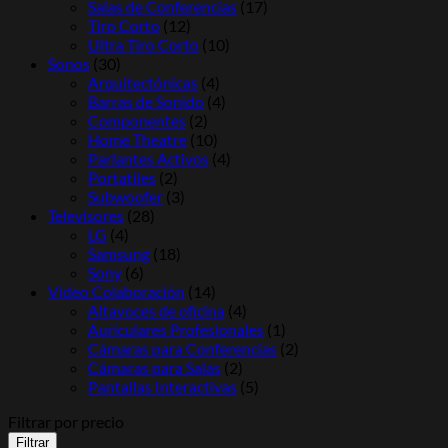
Salas de Conferencias
(17)
Tiro Corto
(12)
Ultra Tiro Corto
(10)
Sonos
(30)
Arquitectónicas
(4)
Barras de Sonido
(4)
Componentes
(2)
Home Theatre
(10)
Parlantes Activos
(4)
Portatiles
(2)
Subwoofer
(3)
Televisores
(28)
LG
(4)
Samsung
(18)
Sony
(6)
Video Colaboración
(14)
Altavoces de oficina
(4)
Auriculares Profesionales
(1)
Cámaras para Conferencias
(2)
Cámaras para Salas
(2)
Pantallas Interactivas
(5)
Filtrar por precio
Precio
Precio
Filtrar