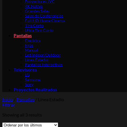
Proyectores JVC
4K Nativo
Grandes Salas
Salas de Conferencias
Full HD Home Cinema
Tiro Corto
Ultra Tiro Corto
Pantallas
Electrica
Fijas
Manual
Led Indoor/Outdoor
Línea Estadio
Pantallas Interactivas
Televisores
LG
Samsung
Sony
Proyectos Realizados
Inicio
/
Pantallas
/
Línea Estadio
Filtrar
Showing all 3 results