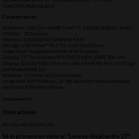
TOUCHSCREEN BLACK
Características:
Processor: 13th Gen Intel® Core™ i7-13620H 3.6Ghz (Turbo
4.9Ghz) – 10 Núcleos
Memory: 32GB DDR4 3200MHz RAM
Storage: 1TB NVMe™ M.2 TLC Solid State Drive
Video Card: Integrated Intel® UHD Graphics
Display: 27″ Touchscreen IPS FHD (1920 x 1080) 300-Nits
Display, ​10/100/1000 Ethernet LAN, Intel® Wi-Fi 6 (2×2) Gig+
and Bluetooth® 5.0
Windows 11 Home x64, preinstalado.
Integrated 5MP Webcam, 2x 3W Audio by Harman,Wireless
Keyboard & Wireless Mouse
Valoraciones (0)
Valoraciones
No hay valoraciones aún.
Sé el primero en valorar “Lenovo IdeaCentre 27″