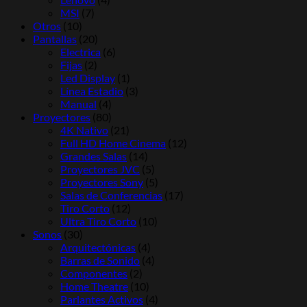
MSI
(7)
Otros
(10)
Pantallas
(20)
Electrica
(6)
Fijas
(2)
Led Display
(1)
Línea Estadio
(3)
Manual
(4)
Proyectores
(80)
4K Nativo
(21)
Full HD Home Cinema
(12)
Grandes Salas
(14)
Proyectores JVC
(5)
Proyectores Sony
(5)
Salas de Conferencias
(17)
Tiro Corto
(12)
Ultra Tiro Corto
(10)
Sonos
(30)
Arquitectónicas
(4)
Barras de Sonido
(4)
Componentes
(2)
Home Theatre
(10)
Parlantes Activos
(4)