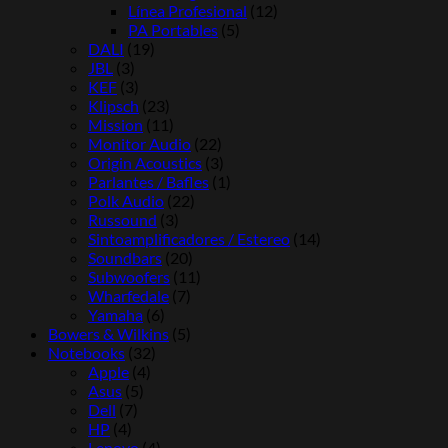
Línea Profesional
(12)
PA Portables
(5)
DALI
(19)
JBL
(3)
KEF
(3)
Klipsch
(23)
Mission
(11)
Monitor Audio
(22)
Origin Acoustics
(3)
Parlantes / Bafles
(1)
Polk Audio
(22)
Russound
(3)
Sintoamplificadores / Estereo
(14)
Soundbars
(20)
Subwoofers
(11)
Wharfedale
(7)
Yamaha
(6)
Bowers & Wilkins
(5)
Notebooks
(32)
Apple
(4)
Asus
(5)
Dell
(7)
HP
(4)
Lenovo
(4)