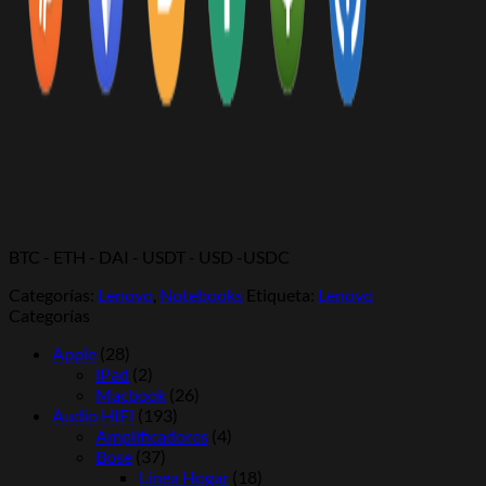
BTC - ETH - DAI - USDT - USD -USDC
Categorías:
Lenovo
,
Notebooks
Etiqueta:
Lenovo
Categorías
Apple
(28)
iPad
(2)
Macbook
(26)
Audio HIFI
(193)
Amplificadores
(4)
Bose
(37)
Línea Hogar
(18)