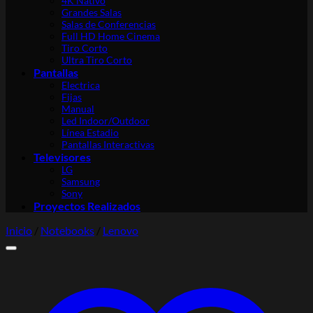
4K Nativo
Grandes Salas
Salas de Conferencias
Full HD Home Cinema
Tiro Corto
Ultra Tiro Corto
Pantallas
Electrica
Fijas
Manual
Led Indoor/Outdoor
Línea Estadio
Pantallas Interactivas
Televisores
LG
Samsung
Sony
Proyectos Realizados
Inicio
/
Notebooks
/
Lenovo