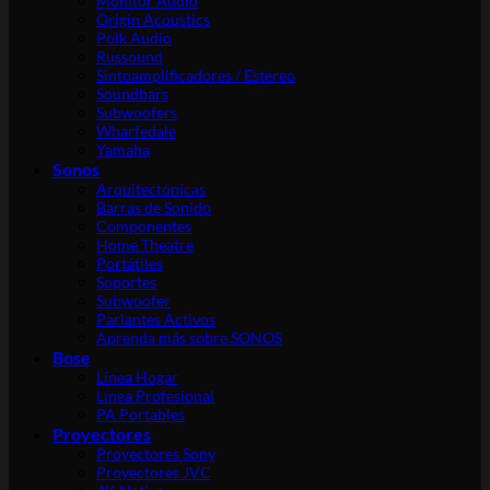
Monitor Audio
Origin Acoustics
Polk Audio
Russound
Sintoamplificadores / Estereo
Soundbars
Subwoofers
Wharfedale
Yamaha
Sonos
Arquitectónicas
Barras de Sonido
Componentes
Home Theatre
Portátiles
Soportes
Subwoofer
Parlantes Activos
Aprenda más sobre SONOS
Bose
Línea Hogar
Línea Profesional
PA Portables
Proyectores
Proyectores Sony
Proyectores JVC