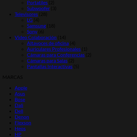
Portatiles
(2)
Subwoofer
(3)
Televisores
(28)
LG
(4)
Samsung
(18)
Sony
(6)
Video Colaboración
(14)
Altavoces de oficina
(4)
Auriculares Profesionales
(1)
Cámaras para Conferencias
(2)
Cámaras para Salas
(2)
Pantallas Interactivas
(5)
MARCAS
Apple
Asus
Bose
Dali
Dell
Denon
Flexson
Heos
HP