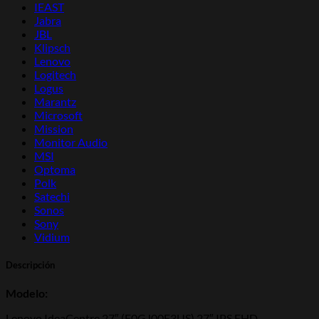
IEAST
Jabra
JBL
Klipsch
Lenovo
Logitech
Logus
Marantz
Microsoft
Mission
Monitor Audio
MSI
Optoma
Polk
Satechi
Sonos
Sony
Vidium
Descripción
Modelo:
Lenovo IdeaCentre 27″ (F0GJ00F3US) 27″ IPS FHD