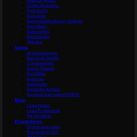
Monitor Audio
Origin Acoustics
Polk Audio
Russound
Sintoamplificadores / Estereo
Soundbars
Subwoofers
Wharfedale
Yamaha
Sonos
Arquitectónicas
Barras de Sonido
Componentes
Home Theatre
Portátiles
Soportes
Subwoofer
Parlantes Activos
Aprenda más sobre SONOS
Bose
Línea Hogar
Línea Profesional
PA Portables
Proyectores
Proyectores Sony
Proyectores JVC