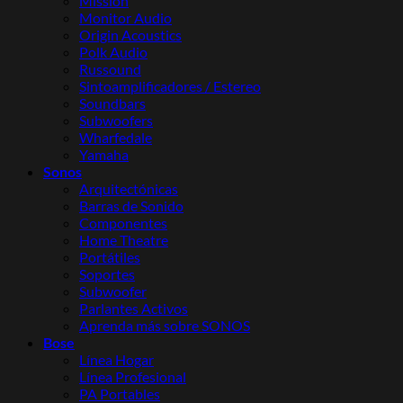
Mission
Monitor Audio
Origin Acoustics
Polk Audio
Russound
Sintoamplificadores / Estereo
Soundbars
Subwoofers
Wharfedale
Yamaha
Sonos
Arquitectónicas
Barras de Sonido
Componentes
Home Theatre
Portátiles
Soportes
Subwoofer
Parlantes Activos
Aprenda más sobre SONOS
Bose
Línea Hogar
Línea Profesional
PA Portables