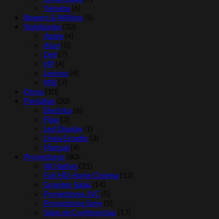
Yamaha
(6)
Bowers & Wilkins
(5)
Notebooks
(32)
Apple
(4)
Asus
(5)
Dell
(7)
HP
(4)
Lenovo
(4)
MSI
(7)
Otros
(10)
Pantallas
(20)
Electrica
(6)
Fijas
(2)
Led Display
(1)
Línea Estadio
(3)
Manual
(4)
Proyectores
(80)
4K Nativo
(21)
Full HD Home Cinema
(12)
Grandes Salas
(14)
Proyectores JVC
(5)
Proyectores Sony
(5)
Salas de Conferencias
(17)