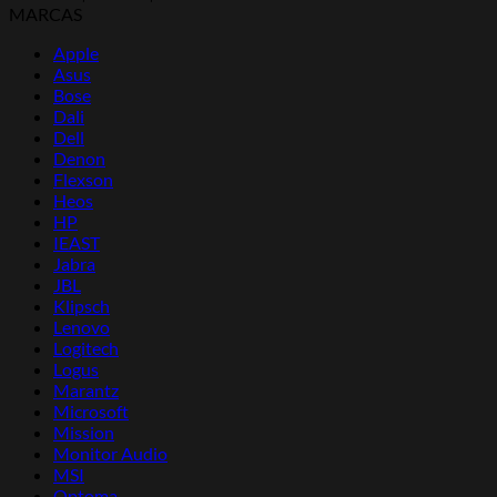
MARCAS
Apple
Asus
Bose
Dali
Dell
Denon
Flexson
Heos
HP
IEAST
Jabra
JBL
Klipsch
Lenovo
Logitech
Logus
Marantz
Microsoft
Mission
Monitor Audio
MSI
Optoma