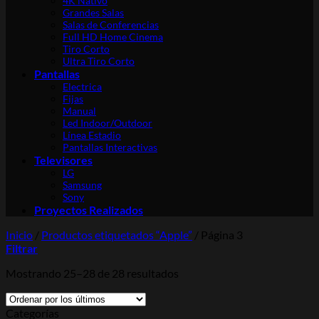
4K Nativo
Grandes Salas
Salas de Conferencias
Full HD Home Cinema
Tiro Corto
Ultra Tiro Corto
Pantallas
Electrica
Fijas
Manual
Led Indoor/Outdoor
Línea Estadio
Pantallas Interactivas
Televisores
LG
Samsung
Sony
Proyectos Realizados
Inicio
/
Productos etiquetados “Apple”
/
Página 3
Filtrar
Mostrando 25–28 de 28 resultados
Categorías