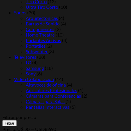
Tiro Corto
(12)
Ultra Tiro Corto
(10)
Sonos
(30)
Arquitectónicas
(4)
Barras de Sonido
(4)
Componentes
(2)
Home Theatre
(10)
Parlantes Activos
(4)
Portatiles
(2)
Subwoofer
(3)
Televisores
(28)
LG
(4)
Samsung
(18)
Sony
(6)
Video Colaboración
(14)
Altavoces de oficina
(4)
Auriculares Profesionales
(1)
Cámaras para Conferencias
(2)
Cámaras para Salas
(2)
Pantallas Interactivas
(5)
Filtrar por precio
Precio
Precio
Filtrar
mínimo
máximo
Precio:
U$D0
—
U$D8.690