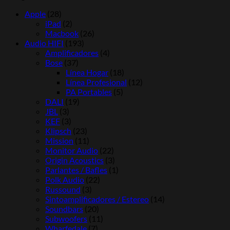
Apple
(28)
iPad
(2)
Macbook
(26)
Audio HIFI
(193)
Amplificadores
(4)
Bose
(37)
Línea Hogar
(18)
Línea Profesional
(12)
PA Portables
(5)
DALI
(19)
JBL
(3)
KEF
(3)
Klipsch
(23)
Mission
(11)
Monitor Audio
(22)
Origin Acoustics
(3)
Parlantes / Bafles
(1)
Polk Audio
(22)
Russound
(3)
Sintoamplificadores / Estereo
(14)
Soundbars
(20)
Subwoofers
(11)
Wharfedale
(7)