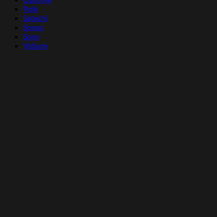
Polk
Satechi
Sonos
Sony
Vidium