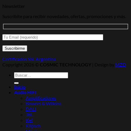
Newsletter
Suscribite para recibir novedades, ofertas, promociones y más.
Certificados SSL Argentina
Copyright 2026 ©
COSMIC TECHNOLOGY
| Design by
MZD
Buscar
por:
Inicio
Audio HIFI
Amplificadores
Bowers & Wilkins
DALI
JBL
Kef
Klipsch